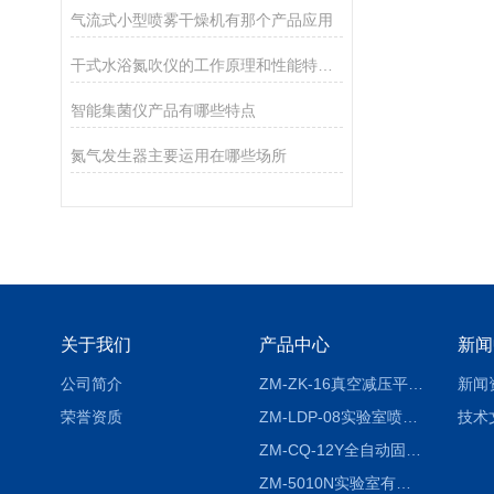
气流式小型喷雾干燥机有那个产品应用
干式水浴氮吹仪的工作原理和性能特点介绍
智能集菌仪产品有哪些特点
氮气发生器主要运用在哪些场所
关于我们
产品中心
新闻
公司简介
ZM-ZK-16真空减压平行浓缩仪
新闻
荣誉资质
ZM-LDP-08实验室喷雾冷冻干燥机
技术
ZM-CQ-12Y全自动固相微萃取仪
ZM-5010N实验室有机溶剂喷雾干燥机