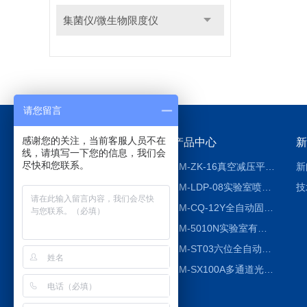
集菌仪/微生物限度仪
请您留言
感谢您的关注，当前客服人员不在
关于我们
产品中心
新
线，请填写一下您的信息，我们会
尽快和您联系。
公司简介
ZM-ZK-16真空减压平行浓缩仪
新
荣誉资质
ZM-LDP-08实验室喷雾冷冻干燥机
技
ZM-CQ-12Y全自动固相微萃取仪
ZM-5010N实验室有机溶剂喷雾干燥机
ZM-ST03六位全自动液液振荡萃取仪
ZM-SX100A多通道光催化反应仪