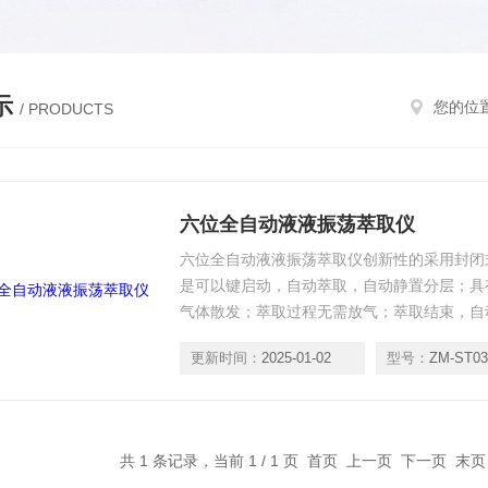
示
您的位
/ PRODUCTS
六位全自动液液振荡萃取仪
六位全自动液液振荡萃取仪创新性的采用封闭
是可以键启动，自动萃取，自动静置分层；具
气体散发；萃取过程无需放气；萃取结束，自
洗；萃取废液经由吸附罐吸附，自动排放。所
更新时间：
2025-01-02
型号：
ZM-ST03
平板液晶触摸屏可视化操作。该仪器具有远程
节能环保、保护实验员。
共 1 条记录，当前 1 / 1 页 首页 上一页 下一页 末