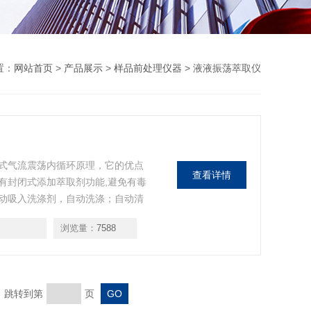
置：
网站首页
>
产品展示
>
样品前处理仪器
> 液液振荡萃取仪
式气流震荡内循环原理，它的优点
查看详情
有封闭式添加萃取剂功能,避免有毒
动吸入洗涤剂，自动洗涤；自动清
有的运行指令、参数均可通过遥控
浏览量：
7588
操作、自动化程度高、省时省力、
页 跳转到第
页