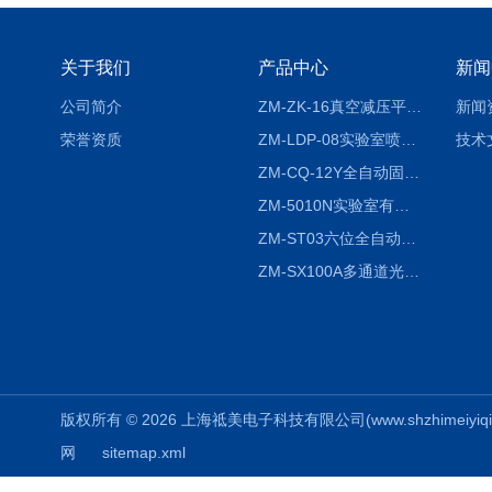
关于我们
产品中心
新闻
公司简介
ZM-ZK-16真空减压平行浓缩仪
新闻
荣誉资质
ZM-LDP-08实验室喷雾冷冻干燥机
技术
ZM-CQ-12Y全自动固相微萃取仪
ZM-5010N实验室有机溶剂喷雾干燥机
ZM-ST03六位全自动液液振荡萃取仪
ZM-SX100A多通道光催化反应仪
版权所有 © 2026 上海祗美电子科技有限公司(www.shzhimeiyiqi.cn
网
sitemap.xml