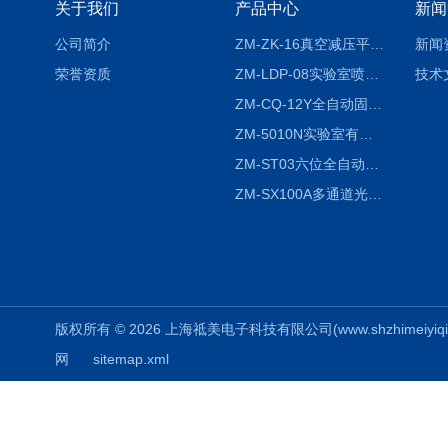
关于我们
产品中心
新闻
公司简介
ZM-ZK-16真空减压平行浓缩仪
新闻
荣誉资质
ZM-LDP-08实验室喷雾冷冻干燥机
技术
ZM-CQ-12Y全自动固相微萃取仪
ZM-5010N实验室有机溶剂喷雾干燥机
ZM-ST03六位全自动液液振荡萃取仪
ZM-SX100A多通道光催化反应仪
版权所有 © 2026 上海祗美电子科技有限公司(www.shzhimeiyiqi.cn
网
sitemap.xml