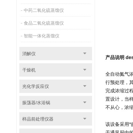
中药二氧化硫蒸馏仪
食品二氧化硫蒸馏仪
智能一体化蒸馏仪
消解仪
产品说明 descr
干燥机
全自动氮气
行预处理，
光化学反应仪
完成浓缩过
置设计，当
振荡器/水浴锅
不从心，浓
样品前处理仪器
该设备采用
于通风厨中