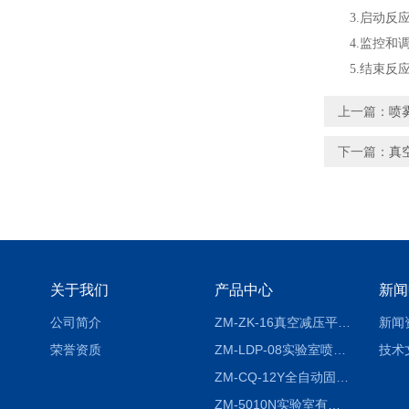
3.启动反应
4.监控和调
5.结束反应
上一篇：
​
下一篇：
真
关于我们
产品中心
新闻
公司简介
ZM-ZK-16真空减压平行浓缩仪
新闻
荣誉资质
ZM-LDP-08实验室喷雾冷冻干燥机
技术
ZM-CQ-12Y全自动固相微萃取仪
ZM-5010N实验室有机溶剂喷雾干燥机