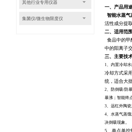
其他行业专用仪器
一、产品用
智能水蒸气
集菌仪/微生物限度仪
活性成分提
二、适用范
食品中的甲
中的阳离子
三、主要技
1
、内置冷却水
冷却方式采
统，适合大
2
、防倒吸
/
防
暴沸；智能终
3
、远红外陶瓷
4
、水蒸气蒸馏
决倒吸现象。
5
、单点单控