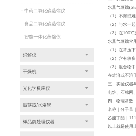
水蒸气蒸馏(St
中药二氧化硫蒸馏仪
（1）不溶或
食品二氧化硫蒸馏仪
（2）与水一
（3）在100℃
智能一体化蒸馏仪
水蒸气蒸馏常
（1）在常压
消解仪
（2）含有较
（3）混合物
干燥机
在难溶或不溶
三、实验仪器
光化学反应仪
电炉、石棉网
四、物理常数
振荡器/水浴锅
名称｜分子量
乙酸丁酯｜111
样品前处理仪器
以上就是使用上