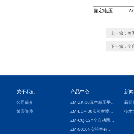
额定电压
AC
上一篇：
美国
下一篇：
全
关于我们
产品中心
新闻
公司简介
ZM-ZK-16真空减压平行浓缩仪
新闻
荣誉资质
ZM-LDP-08实验室喷雾冷冻干燥机
技术
ZM-CQ-12Y全自动固相微萃取仪
ZM-5010N实验室有机溶剂喷雾干燥机