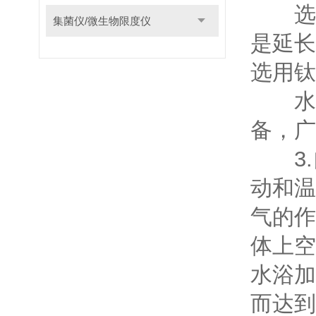
选择
集菌仪/微生物限度仪
是延长
选用钛
水浴
备，广
3.
动和温
气的作
体上空
水浴加
而达到