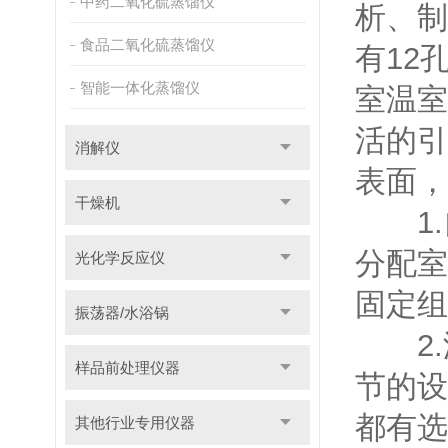
中药二氧化硫蒸馏仪
析、制
食品二氧化硫蒸馏仪
有12
智能一体化蒸馏仪
室温室
活的引
消解仪
表面，
干燥机
1.
分配室
光化学反应仪
固定组
振荡器/水浴锅
2.
样品前处理仪器
节的设
都有选
其他行业专用仪器