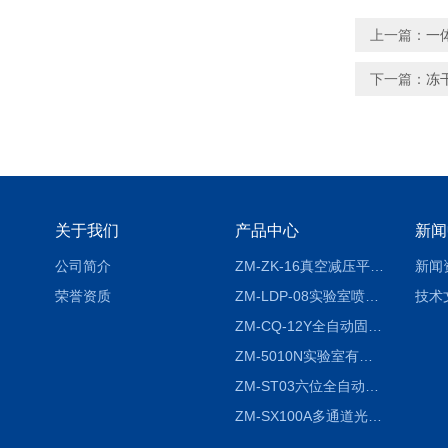
上一篇：
一
下一篇：
冻
关于我们
产品中心
新闻
公司简介
ZM-ZK-16真空减压平行浓缩仪
新闻
荣誉资质
ZM-LDP-08实验室喷雾冷冻干燥机
技术
ZM-CQ-12Y全自动固相微萃取仪
ZM-5010N实验室有机溶剂喷雾干燥机
ZM-ST03六位全自动液液振荡萃取仪
ZM-SX100A多通道光催化反应仪