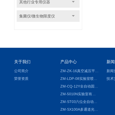
其他行业专用仪器
集菌仪/微生物限度仪
关于我们
产品中心
新闻
公司简介
ZM-ZK-16真空减压平行浓缩仪
新闻
荣誉资质
ZM-LDP-08实验室喷雾冷冻干燥机
技术
ZM-CQ-12Y全自动固相微萃取仪
ZM-5010N实验室有机溶剂喷雾干燥机
ZM-ST03六位全自动液液振荡萃取仪
ZM-SX100A多通道光催化反应仪