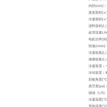
内径(mm)：1
蒸发面积(㎡)：
冷凝面积(㎡)：
进料容积(L
处理流量L/H
电机功率(W)
转速(r/min)
冷凝收集(L
液膜收集(L
冷凝装置：
冷却装置：
刮板角度(°C
真空度(pa)：
抽滤（L/S）
冷凝温度(°C)
受热温度(°C)