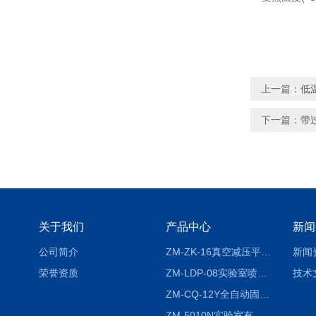
上一篇：
低
下一篇：
带
关于我们
产品中心
新闻
公司简介
ZM-ZK-16真空减压平行浓缩仪
新闻
荣誉资质
ZM-LDP-08实验室喷雾冷冻干燥机
技术
ZM-CQ-12Y全自动固相微萃取仪
ZM-5010N实验室有机溶剂喷雾干燥机