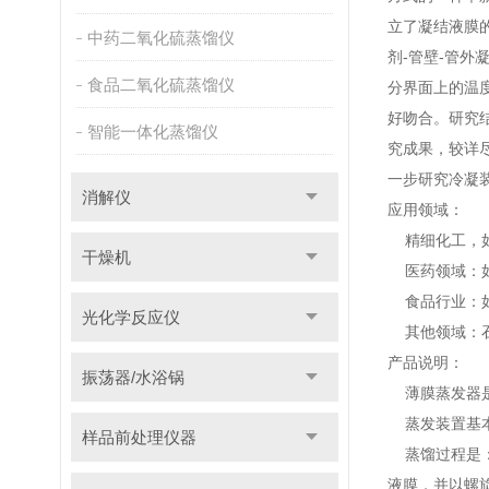
立了凝结液膜
中药二氧化硫蒸馏仪
剂-管壁-管
食品二氧化硫蒸馏仪
分界面上的温
好吻合。研究
智能一体化蒸馏仪
究成果，较详
一步研究冷凝
消解仪
应用领域：
精细化工，如
干燥机
医药领域：如
食品行业：如
光化学反应仪
其他领域：石
产品说明：
振荡器/水浴锅
薄膜蒸发器是一
蒸发装置基本
样品前处理仪器
蒸馏过程是：
液膜，并以螺