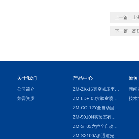
上一篇：
上
下一篇：
高
关于我们
产品中心
新闻
公司简介
ZM-ZK-16真空减压平行浓缩仪
新闻
荣誉资质
ZM-LDP-08实验室喷雾冷冻干燥机
技术
ZM-CQ-12Y全自动固相微萃取仪
ZM-5010N实验室有机溶剂喷雾干燥机
ZM-ST03六位全自动液液振荡萃取仪
ZM-SX100A多通道光催化反应仪