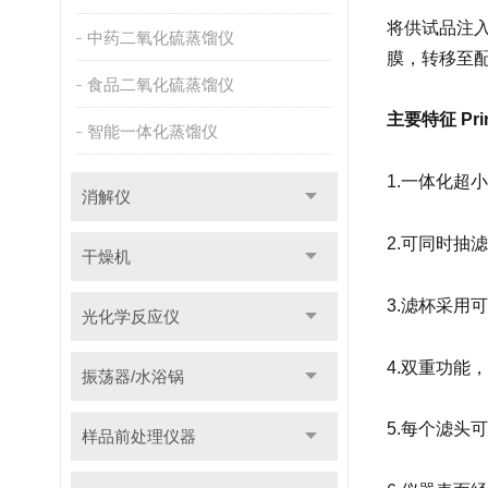
将供试品注
中药二氧化硫蒸馏仪
膜，转移至
食品二氧化硫蒸馏仪
主要特征 Princ
智能一体化蒸馏仪
1.一体化超
消解仪
2.可同时抽
干燥机
3.滤杯采用
光化学反应仪
4.双重功能
振荡器/水浴锅
5.每个滤头
样品前处理仪器