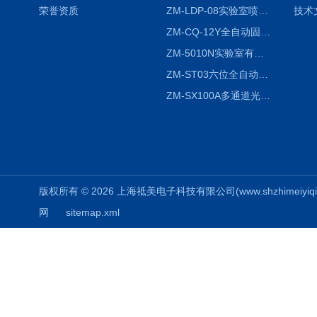
荣誉资质
ZM-LDP-08实验室喷雾冷冻干燥机
技术
ZM-CQ-12Y全自动固相微萃取仪
ZM-5010N实验室有机溶剂喷雾干燥机
ZM-ST03六位全自动液液振荡萃取仪
ZM-SX100A多通道光催化反应仪
版权所有 © 2026 上海祗美电子科技有限公司(www.shzhimeiyiqi.cn
网
sitemap.xml