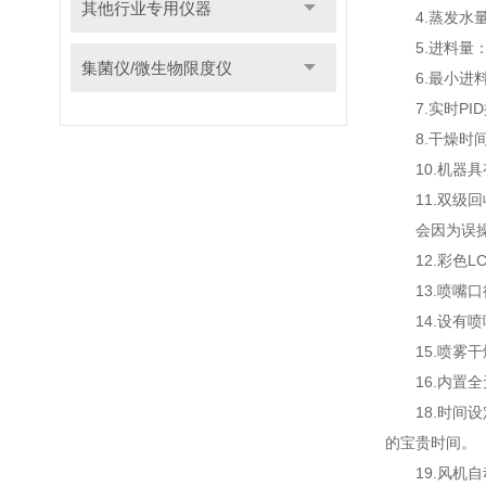
其他行业专用仪器
4.蒸发水量：1
5.进料量：蠕
集菌仪/微生物限度仪
6.最小进料
7.实时PID
8.干燥时间：0
10.机器具
11.双级回
会因为误操作
12.彩色LC
13.喷嘴口径：0
14.设有喷
15.喷雾干
16.内置全
18.时间设
的宝贵时间。
19.风机自