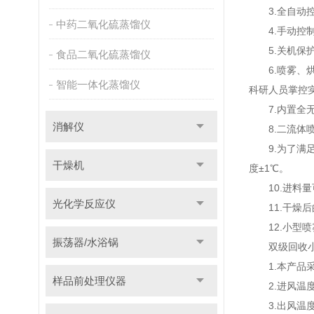
3.全自动控
中药二氧化硫蒸馏仪
4.手动控制
5.关机保护
食品二氧化硫蒸馏仪
6.喷雾、烘
智能一体化蒸馏仪
科研人员掌控
7.内置全无
消解仪
8.二流体喷
9.为了满足
干燥机
度±1℃。
10.进料量
光化学反应仪
11.干燥后
12.小型喷
振荡器/水浴锅
双级回收小型
1.本产品采
样品前处理仪器
2.进风温度控
3.出风温度控