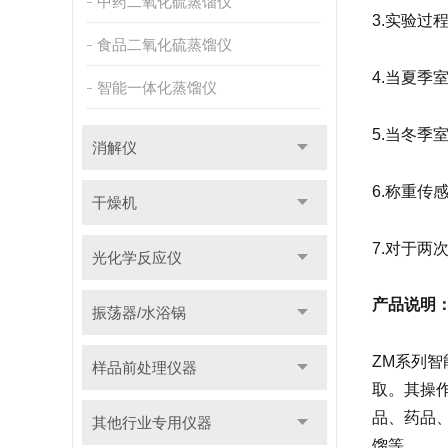
中药二氧化硫蒸馏仪
3.实验
食品二氧化硫蒸馏仪
4.当夏季
智能一体化蒸馏仪
5.当冬
消解仪
6.称重传
干燥机
7.对于
光化学反应仪
产品说明
振荡器/水浴锅
ZM系列
样品前处理仪器
取。其操
品、药品
其他行业专用仪器
馏等。