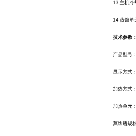
13.主
14.蒸
技术参数
产品型号：Z
显示方式
加热方式
加热单元
蒸馏瓶规格