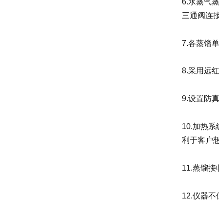
6.水蒸
三通阀连
7.各蒸
8.采用
9.设置防
10.加
利于客户
11.蒸馏
12.仪