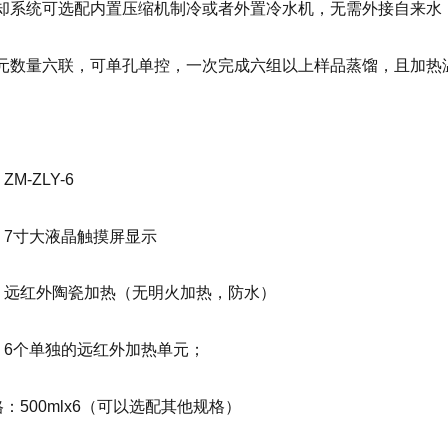
机冷却系统可选配内置压缩机制冷或者外置冷水机，无需外接自来
馏单元数量六联，可单孔单控，一次完成六组以上样品蒸馏，且加
：
M-ZLY-6
：7寸大液晶触摸屏显示
：远红外陶瓷加热（无明火加热，防水）
：6个单独的远红外加热单元；
：500mlx6（可以选配其他规格）