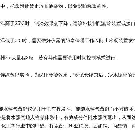
过程中，托盘附近禁止放其他杂物，以免影响称重的性。
室温高于25℃时，制冷效果会下降，建议外接制配套冷装置或接
季室温低于0℃时，需要做好仪器的防寒保暖工作以防止冷凝装置发
感器zui大量程3㎏，若有其他需要请用时间控制模式进行。
两次连续蒸馏实验，为保证冷凝效果，*次试验结束后，冷水循环的
：
智能水蒸气蒸馏仪适用于具有挥发性、能随水蒸气蒸馏而不被破坏
作是将水蒸气通入样品体系中，有效成分伴随水蒸气蒸出，从而
、化工等行业中的甲醛、挥发酚、N-亚硝胺、乙酸钠、丙酸钠、