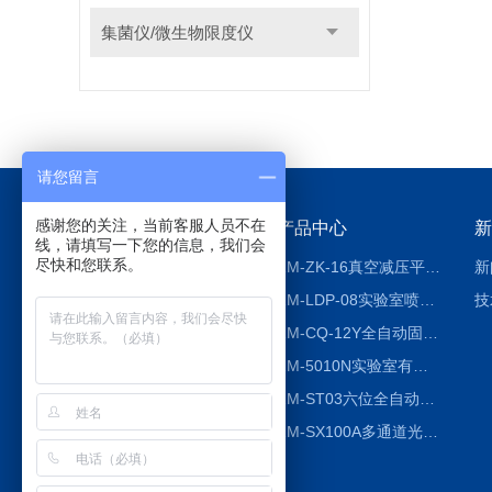
集菌仪/微生物限度仪
请您留言
感谢您的关注，当前客服人员不在
关于我们
产品中心
新
线，请填写一下您的信息，我们会
尽快和您联系。
公司简介
ZM-ZK-16真空减压平行浓缩仪
新
荣誉资质
ZM-LDP-08实验室喷雾冷冻干燥机
技
ZM-CQ-12Y全自动固相微萃取仪
ZM-5010N实验室有机溶剂喷雾干燥机
ZM-ST03六位全自动液液振荡萃取仪
ZM-SX100A多通道光催化反应仪