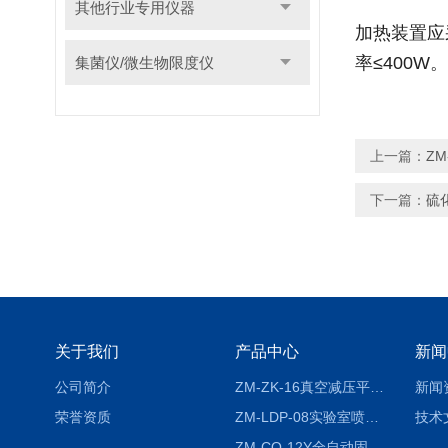
其他行业专用仪器
加热装置应
率≤400W。
集菌仪/微生物限度仪
上一篇：
Z
下一篇：
硫
关于我们
产品中心
新闻
公司简介
ZM-ZK-16真空减压平行浓缩仪
新闻
荣誉资质
ZM-LDP-08实验室喷雾冷冻干燥机
技术
ZM-CQ-12Y全自动固相微萃取仪