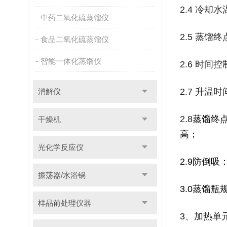
2.4 冷却
中药二氧化硫蒸馏仪
2.5 蒸馏终
食品二氧化硫蒸馏仪
智能一体化蒸馏仪
2.6 时间控
2.7 升温时
消解仪
2.8
蒸馏终
干燥机
高；
光化学反应仪
2.9
防倒吸
振荡器/水浴锅
3.0
蒸馏瓶规
样品前处理仪器
3、加热单