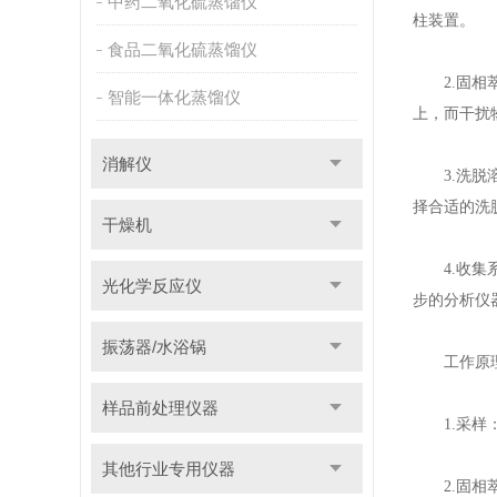
中药二氧化硫蒸馏仪
柱装置。
食品二氧化硫蒸馏仪
2.固相萃
智能一体化蒸馏仪
上，而干扰
消解仪
3.洗脱溶
择合适的洗
干燥机
4.收集系
光化学反应仪
步的分析仪
振荡器/水浴锅
工作原
样品前处理仪器
1.采样：
其他行业专用仪器
2.固相萃