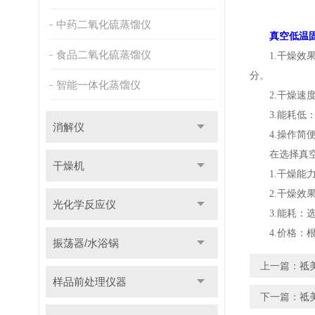
中药二氧化硫蒸馏仪
真空低温
食品二氧化硫蒸馏仪
1.干燥效果
分。
智能一体化蒸馏仪
2.干燥速度
3.能耗低：
消解仪
4.操作简便
在选择真空低
干燥机
1.干燥能力
2.干燥效果
光化学反应仪
3.能耗：选
4.价格：根
振荡器/水浴锅
上一篇：
祗
样品前处理仪器
下一篇：
祗