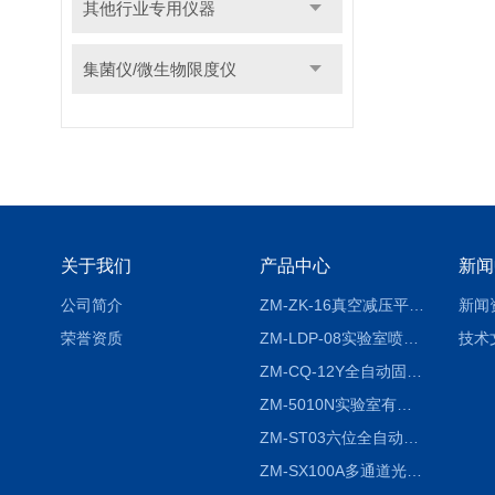
其他行业专用仪器
集菌仪/微生物限度仪
关于我们
产品中心
新闻
公司简介
ZM-ZK-16真空减压平行浓缩仪
新闻
荣誉资质
ZM-LDP-08实验室喷雾冷冻干燥机
技术
ZM-CQ-12Y全自动固相微萃取仪
ZM-5010N实验室有机溶剂喷雾干燥机
ZM-ST03六位全自动液液振荡萃取仪
ZM-SX100A多通道光催化反应仪