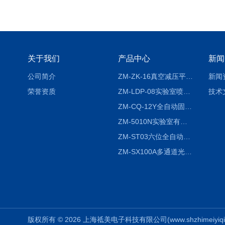
关于我们
产品中心
新闻
公司简介
ZM-ZK-16真空减压平行浓缩仪
新闻
荣誉资质
ZM-LDP-08实验室喷雾冷冻干燥机
技术
ZM-CQ-12Y全自动固相微萃取仪
ZM-5010N实验室有机溶剂喷雾干燥机
ZM-ST03六位全自动液液振荡萃取仪
ZM-SX100A多通道光催化反应仪
版权所有 © 2026 上海祗美电子科技有限公司(www.shzhimeiyiqi.cn