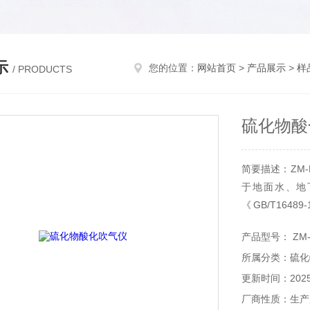
示
您的位置：
网站首页
>
产品展示
>
样
/ PRODUCTS
硫化物酸
简要描述：ZM
于地面水、地
《GB/T16
《HJ/T60-
产品型号： ZM-
处理要求，该
所属分类：硫化
处理样品量大等
更新时间：2025-
厂商性质：生产