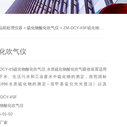
品前处理仪器
>
硫化物酸化吹气仪
> ZM-DCY-4SF硫化物酸化吹气仪
化吹气仪
-DCY-4S硫化物酸化吹气仪,水质硫化物酸化吹气吸收装置适用
下水、生活污水和工业废水中硫化物的测定，按照国标
489-1996水质硫化物的测定--亚甲基蓝分光光度法》以及
2000水质硫化物的测定碘量法》的要求设计的，*可以满足实验前
DCY-4SF
仪器具有操作简单、样品均性高、大大降低有害气体的损伤、
物酸化吹气仪
特点.
01-02
厂家