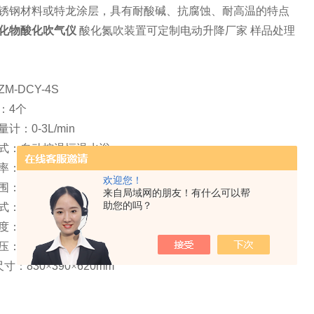
锈钢材料或特龙涂层，具有耐酸碱、抗腐蚀、耐高温的特点
化物酸化吹气仪
酸化氮吹装置可定制电动升降厂家
样品处理
ZM-DCY-4S
：
4
个
量计：
0-3L/min
式：自动控温恒温水浴
率：
1000W
欢迎您！
围：室温—
99.9
℃
来自局域网的朋友！有什么可以帮
助您的吗？
式：数字显示
度：±
1
℃
压：
220V 50HZ
尺寸：
830
×
390
×
620mm