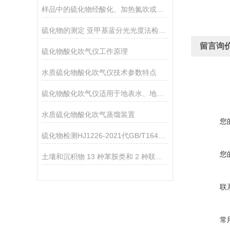
样品中的硫化物经酸化、加热氮吹或蒸馏方法使用
硫化物的测定 亚甲基蓝分光光度法检测方法应用
留言询
硫化物酸化吹气仪工作原理
水质硫化物酸化吹气仪技术参数特点
硫化物酸化吹气仪适用于地表水、地下水、生活污水和工业废水中硫化物
水质硫化物酸化吹气蒸馏装置
您
硫化物检测HJ1226-2021代GB/T16489-1996你变了吗
您
土壤和沉积物 13 种苯胺类和 2 种联苯胺HJ 1210—2021
联
常