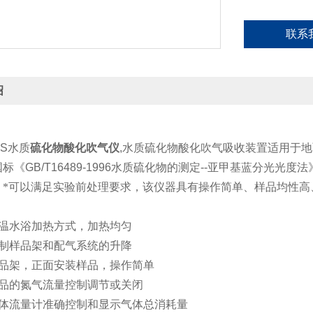
联系
绍
4S
水质
硫化物酸化吹气仪
,
水质硫化物酸化吹气吸收装置适用于地
国标《
GB/T16489-1996
水质硫化物的测定
--
亚甲基蓝分光光度法
，*可以满足实验前处理要求，该仪器具有操作简单、样品均性高
温水浴加热方式，加热均匀
制样品架和配气系统的升降
品架，正面安装样品，操作简单
品的氮气流量控制调节或关闭
体流量计准确控制和显示气体总消耗量