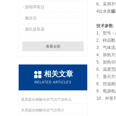
6
、采用不
固相萃取仪
4
位水质
硫
氮吹仪
技术参数
:
索氏提取器
1
、型号：
2
、样品数
查看全部
3
、气体流
4
、加热方
5
、加热功
6
、温度范
相关文章
7
、显示方
RELATED ARTICLES
8
、控温精
9
、电源电
10
、外形
祗美硫化物酸化吹气仪产品特点
水质硫化物酸化吹气仪简介