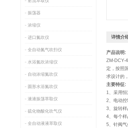
射流萃取仪
振荡器
浓缩仪
详情介
进口氮吹仪
全自动氮气吹扫仪
产品说明
:
ZM-DCY-
水浴氮吹浓缩仪
定，按照
自动浓缩氮吹仪
求设计的
主要特征
:
圆形水浴氮吹仪
1
、采用恒
液液振荡萃取仪
2
、电动控
3
、旋转样
硫化物酸化吹气仪
4
、每个样
全自动液液萃取仪
5
、针阀气