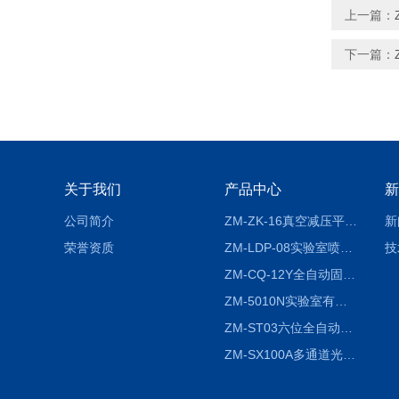
上一篇：
下一篇：
关于我们
产品中心
新
公司简介
ZM-ZK-16真空减压平行浓缩仪
新
荣誉资质
ZM-LDP-08实验室喷雾冷冻干燥机
技
ZM-CQ-12Y全自动固相微萃取仪
ZM-5010N实验室有机溶剂喷雾干燥机
ZM-ST03六位全自动液液振荡萃取仪
ZM-SX100A多通道光催化反应仪