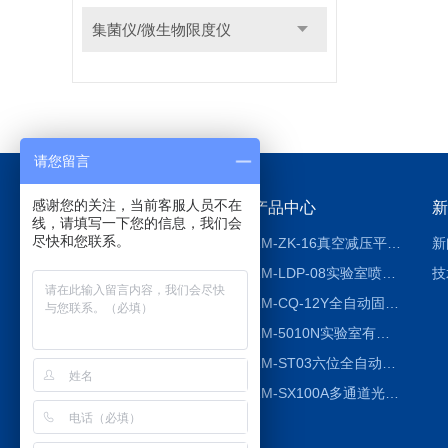
集菌仪/微生物限度仪
请您留言
感谢您的关注，当前客服人员不在
关于我们
产品中心
新
线，请填写一下您的信息，我们会
尽快和您联系。
公司简介
ZM-ZK-16真空减压平行浓缩仪
新
荣誉资质
ZM-LDP-08实验室喷雾冷冻干燥机
技
ZM-CQ-12Y全自动固相微萃取仪
ZM-5010N实验室有机溶剂喷雾干燥机
ZM-ST03六位全自动液液振荡萃取仪
ZM-SX100A多通道光催化反应仪