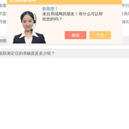
蒸馏，水循环及氮吹等功用为一体，可一同供应3-5个样品（空白样，平
欢迎您！
即盖塞、加热蒸馏，当蒸馏液约200mL时，使冷凝管下端离开液面，再蒸
来自局域网的朋友！有什么可以帮
助您的吗？
同做空白试验，且在30s内不褪色为止，记载所用碘标准溶液的体积，做
智能一体化蒸馏仪配置选择
脂肪测定仪的准确度是多少呢？