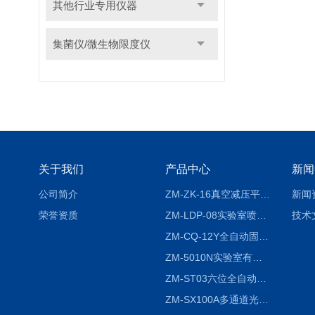
其他行业专用仪器
集菌仪/微生物限度仪
关于我们
产品中心
新闻
公司简介
ZM-ZK-16真空减压平行浓缩仪
新闻
荣誉资质
ZM-LDP-08实验室喷雾冷冻干燥机
技术
ZM-CQ-12Y全自动固相微萃取仪
ZM-5010N实验室有机溶剂喷雾干燥机
ZM-ST03六位全自动液液振荡萃取仪
ZM-SX100A多通道光催化反应仪