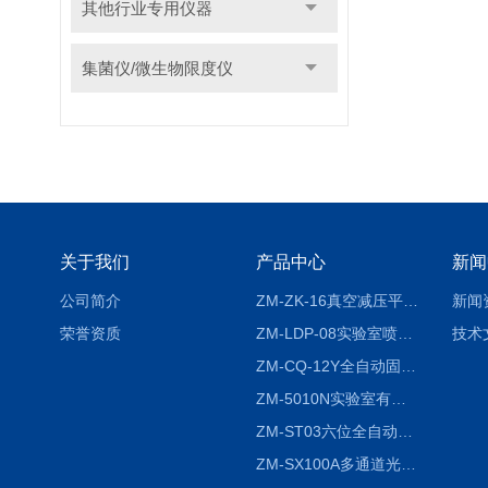
其他行业专用仪器
集菌仪/微生物限度仪
关于我们
产品中心
新闻
公司简介
ZM-ZK-16真空减压平行浓缩仪
新闻
荣誉资质
ZM-LDP-08实验室喷雾冷冻干燥机
技术
ZM-CQ-12Y全自动固相微萃取仪
ZM-5010N实验室有机溶剂喷雾干燥机
ZM-ST03六位全自动液液振荡萃取仪
ZM-SX100A多通道光催化反应仪