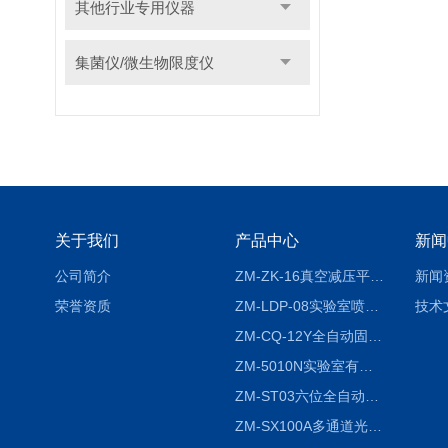
其他行业专用仪器
集菌仪/微生物限度仪
关于我们
产品中心
新闻
公司简介
ZM-ZK-16真空减压平行浓缩仪
新闻
荣誉资质
ZM-LDP-08实验室喷雾冷冻干燥机
技术
ZM-CQ-12Y全自动固相微萃取仪
ZM-5010N实验室有机溶剂喷雾干燥机
ZM-ST03六位全自动液液振荡萃取仪
ZM-SX100A多通道光催化反应仪